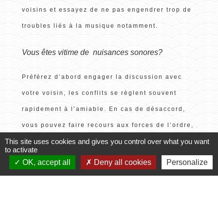
voisins et essayez de ne pas engendrer trop de
troubles liés à la musique notamment.
Vous êtes vitime de nuisances sonores?
Préférez d’abord engager la discussion avec
votre voisin, les conflits se règlent souvent
rapidement à l’amiable. En cas de désaccord,
vous pouvez faire recours aux forces de l’ordre,
This site uses cookies and gives you control over what you want
mais un tel recours doit être justifié.
to activate
Si vous faites partie d’une copropriété, vérifiez
OK, accept all
Deny all cookies
Personalize
le règlement et contactez votre syndic de
copropriété si l’auteur des troubles ne le
respecte pas.