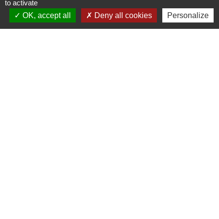
to activate
CIMETIERE COMMUNAL CEZAC
OK, accept all
Deny all cookies
Personalize
1
-2
Contacts
COMMUNE DE CÉZAC
87 rue Germaine Léglu
33620 Cézac - FRANCE
+33 5 57 68 64 09