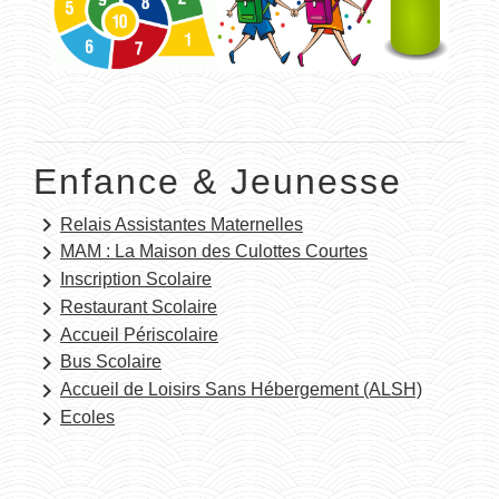
Enfance & Jeunesse
keyboard_arrow_right
Relais Assistantes Maternelles
keyboard_arrow_right
MAM : La Maison des Culottes Courtes
keyboard_arrow_right
Inscription Scolaire
keyboard_arrow_right
Restaurant Scolaire
keyboard_arrow_right
Accueil Périscolaire
keyboard_arrow_right
Bus Scolaire
keyboard_arrow_right
Accueil de Loisirs Sans Hébergement (ALSH)
keyboard_arrow_right
Ecoles