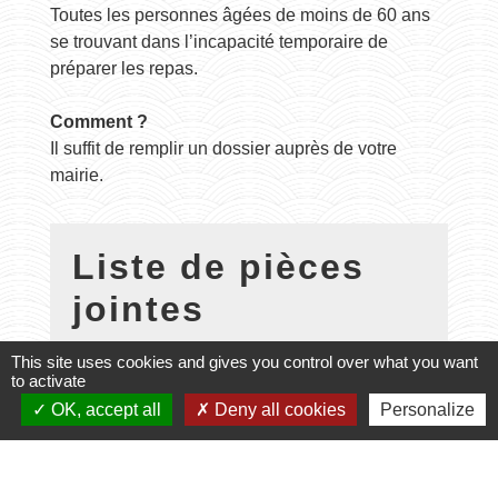
Toutes les personnes âgées de moins de 60 ans
se trouvant dans l’incapacité temporaire de
préparer les repas.
Comment ?
Il suffit de remplir un dossier auprès de votre
mairie.
Liste de pièces
jointes
file_download
FICHE D INSCRIPTION.pdf (PDF -
This site uses cookies and gives you control over what you want
to activate
114.92 kB)
OK, accept all
Deny all cookies
Personalize
file_download
plaquette info.pdf (PDF - 368.4 kB)
file_download
REGLEMENT DE
FONCTIONNEMENT.pdf (PDF - 390.79 kB)