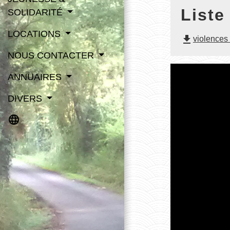
Liste
SOLIDARITÉ
LOCATIONS
file_download
violences 
NOUS CONTACTER
ANNUAIRES
DIVERS
language