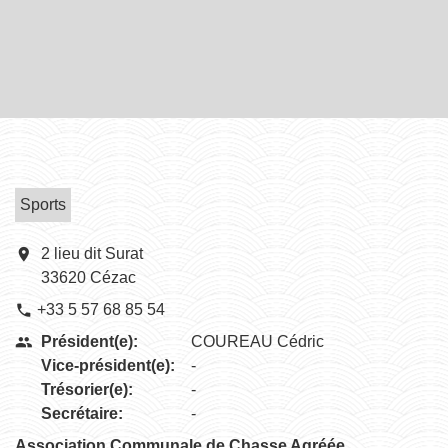
Sports
location_on
2 lieu dit Surat
33620 Cézac
+33 5 57 68 85 54
phone
Président(e):
COUREAU Cédric
people
Vice-président(e):
-
Trésorier(e):
-
Secrétaire:
-
Association Communale de Chasse Agréée